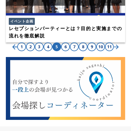
イベント企画
レセプションパーティーとは？目的と実施までの
流れを徹底解説
1
2
3
4
5
6
7
8
9
10
11