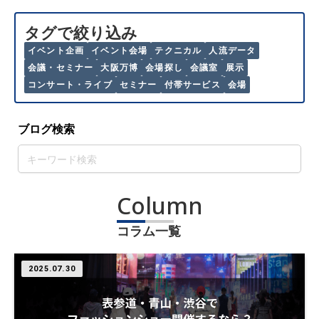
タグで絞り込み
イベント企画
イベント会場
テクニカル
人流データ
会議・セミナー
大阪万博
会場探し
会議室
展示
コンサート・ライブ
セミナー
付帯サービス
会場
ブログ検索
Column
コラム一覧
2025.07.30