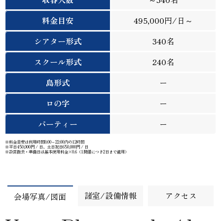
料金目安
495,000円/日～
シアター形式
340名
スクール形式
240名
島形式
ー
ロの字
ー
パーティー
ー
※料金目安は利用時間8:00～22:00内の12時間
※
平日
450,000円 / 日、
土日祝日
650,000円 / 日
※設営撤去・準備日は基本使用料金×0.6（1開催につき2日まで適用）
諸室/設備情報
アクセス
会場写真/図面