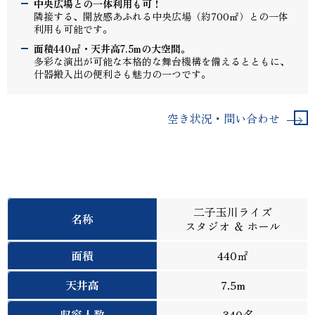
中央広場との一体利用も可！
隣接する、開放感あふれる中央広場（約700㎡）との一体
利用も可能です。
面積440㎡・天井高7.5mの大空間。
多彩な演出が可能な本格的な舞台機構を備えるとともに、
什器搬入出の便利さも魅力の一つです。
空き状況・問い合わせ
二子玉川ライズ
名称
スタジオ ＆ ホール
面積
440㎡
天井高
7.5m
収容人数
～340名